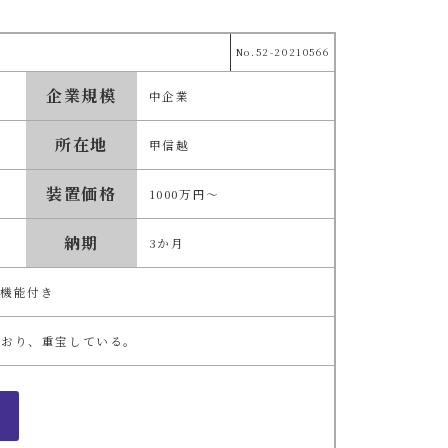
No.52-20210566
企業規模
中企業
所在地
甲信越
装置価格
1000万円～
納期
3か月
断機能付き
ており、重宝している。