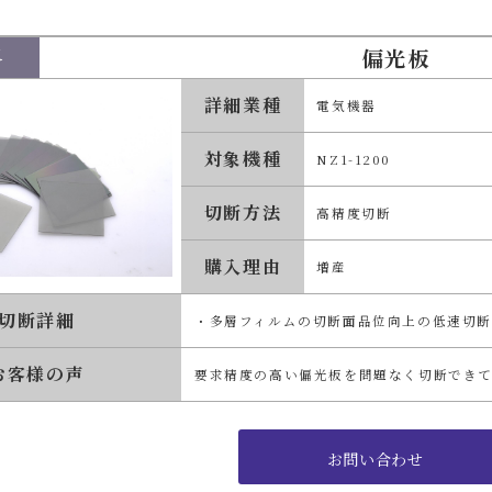
偏光板
料
詳細業種
電気機器
対象機種
NZ1-1200
切断方法
高精度切断
購入理由
増産
切断詳細
・多層フィルムの切断面品位向上の低速切
お客様の声
要求精度の高い偏光板を問題なく切断でき