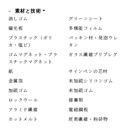
素材と技術
消しゴム
グリーンシート
偏光板
多機能フィルム
プラスチック（ポリ
パッキン材・発泡ウレ
カ・塩ビ）
タン
ゴムマグネット・プラ
ガラス繊維プリプレグ
スチックマグネット
紙
サインペンの芯材
金属箔
未加硫シリコンゴム
加硫ゴム
未加硫ゴム
ロックウール
接着剤
アラミド繊維
電磁鋼板
ホットメルト
炭素繊維・粉砕物