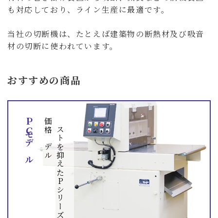
も対応しており、ライン生産に最適です。
当社の切断機は、たとえば建築物の断熱材及び吸音
材の切断に使われています。
おすすめの商品
ＰＣモデル
ル
コ
ス
ト
を
抑
え
た
P
シ
リ
ー
ズ
の
低
価
格
モ
デ