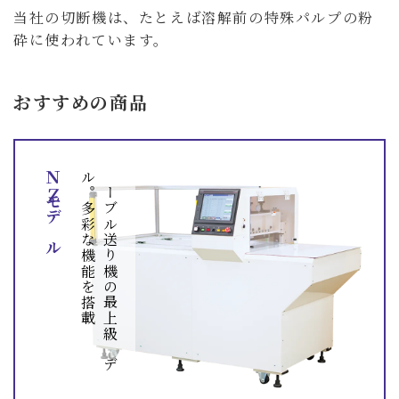
当社の切断機は、たとえば溶解前の特殊パルプの粉
砕に使われています。
おすすめの商品
ＮＺモデル
載
テ
ー
ブ
ル
送
り
機
の
最
上
級
モ
デ
ル
。
多
彩
な
機
能
を
搭