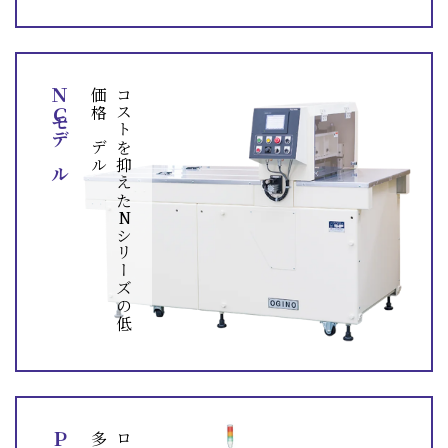
ＮＣモデル
ル
コ
ス
ト
を
抑
え
た
N
シ
リ
ー
ズ
の
低
価
格
モ
デ