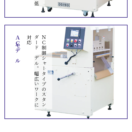
ＡＣモデル
応
Ｎ
Ｃ
制
御
シ
ャ
ー
タ
イ
プ
の
ス
タ
ン
ダ
ー
ド
モ
デ
ル
。
幅
広
い
ワ
ー
ク
に
対