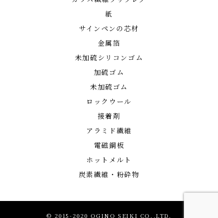
紙
サインペンの芯材
金属箔
未加硫シリコンゴム
加硫ゴム
未加硫ゴム
ロックウール
接着剤
アラミド繊維
電磁鋼板
ホットメルト
炭素繊維・粉砕物
© 2015-2020 OGINO SEIKI CO.,LTD.