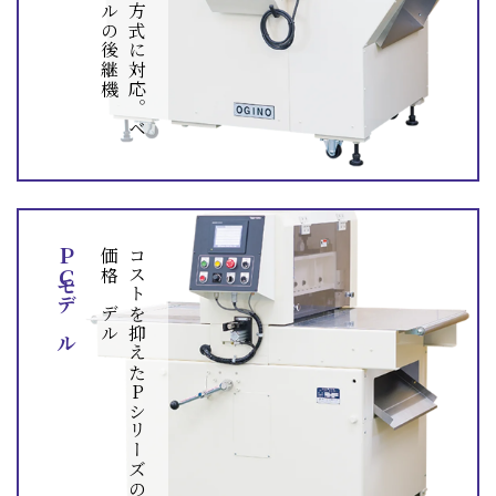
多
種
多
様
な
切
断
方
式
に
対
応
。
ベ
ス
ト
セ
ラ
ー
モ
デ
ル
の
後
継
ＰＣモデル
ル
コ
ス
ト
を
抑
え
た
P
シ
リ
ー
ズ
の
低
価
格
モ
デ