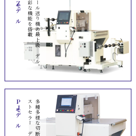
ＰＺモデル
載
ロ
ー
ル
送
り
機
の
最
上
級
モ
デ
ル
。
多
彩
な
機
能
を
搭
ＰＪモデル
機