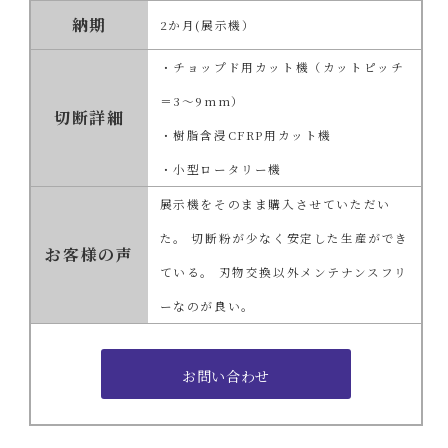
納期
2か月(展示機）
・チョップド用カット機（カットピッチ
＝3～9mm）
切断詳細
・樹脂含浸CFRP用カット機
・小型ロータリー機
展示機をそのまま購入させていただい
た。 切断粉が少なく安定した生産ができ
お客様の声
ている。 刃物交換以外メンテナンスフリ
ーなのが良い。