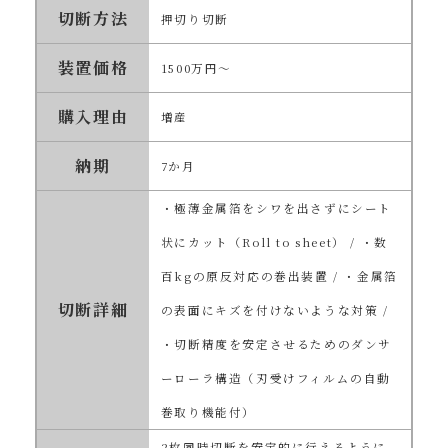
切断方法
押切り切断
装置価格
1500万円～
購入理由
増産
納期
7か月
・極薄金属箔をシワを出さずにシート
状にカット（Roll to sheet） / ・数
百kgの原反対応の巻出装置 / ・金属箔
切断詳細
の表面にキズを付けないような対策 /
・切断精度を安定させるためのダンサ
ーローラ構造（刃受けフィルムの自動
巻取り機能付）
2枚同時切断を安定的に行えるように