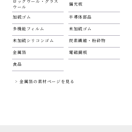
ロックウール・グラス
偏光板
ウール
加硫ゴム
半導体部品
多機能フィルム
未加硫ゴム
未加硫シリコンゴム
炭素繊維・粉砕物
金属箔
電磁鋼板
食品
金属箔の素材ページを見る