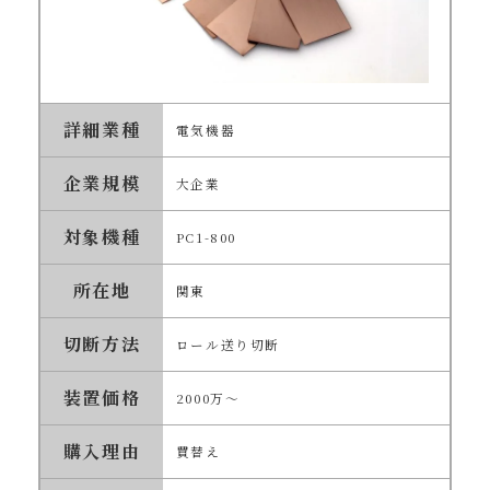
詳細業種
電気機器
企業規模
大企業
対象機種
PC1-800
所在地
関東
切断方法
ロール送り切断
装置価格
2000万～
購入理由
買替え