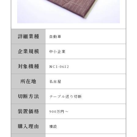
詳細業種
自動車
企業規模
中小企業
対象機種
NC1-0612
所在地
名古屋
切断方法
テーブル送り切断
装置価格
900万円～
購入理由
増設