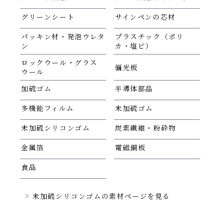
グリーンシート
サインペンの芯材
パッキン材・発泡ウレタ
プラスチック（ポリ
ン
カ・塩ビ）
ロックウール・グラス
偏光板
ウール
加硫ゴム
半導体部品
多機能フィルム
未加硫ゴム
未加硫シリコンゴム
炭素繊維・粉砕物
金属箔
電磁鋼板
食品
未加硫シリコンゴムの素材ページを見る