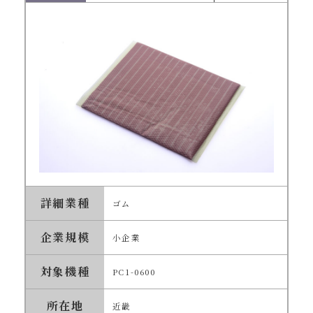
詳細業種
ゴム
企業規模
小企業
対象機種
PC1-0600
所在地
近畿