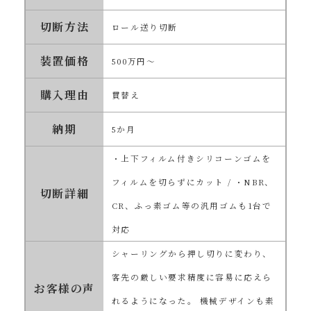
切断方法
ロール送り切断
装置価格
500万円～
購入理由
買替え
納期
5か月
・上下フィルム付きシリコーンゴムを
フィルムを切らずにカット / ・NBR、
切断詳細
CR、ふっ素ゴム等の汎用ゴムも1台で
対応
シャーリングから押し切りに変わり、
客先の厳しい要求精度に容易に応えら
お客様の声
れるようになった。 機械デザインも素