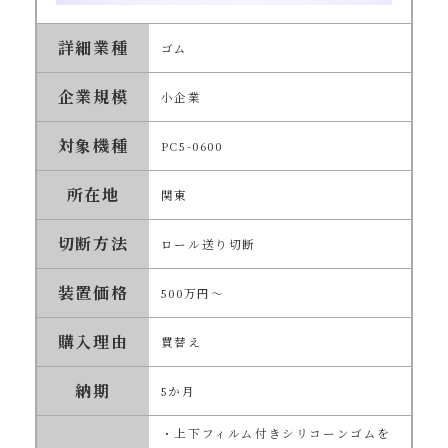
詳細業種
ゴム
企業規模
小企業
対象機種
PC5-0600
所在地
関東
切断方法
ロール送り切断
装置価格
500万円～
購入理由
買替え
納期
5か月
・上下フィルム付きシリコーンゴムを