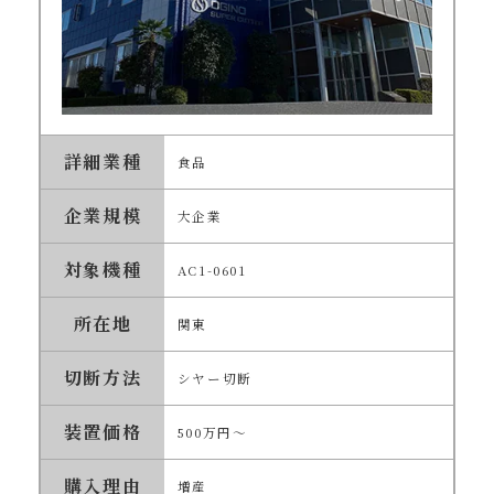
詳細業種
食品
企業規模
大企業
対象機種
AC1-0601
所在地
関東
切断方法
シヤー切断
装置価格
500万円～
購入理由
増産