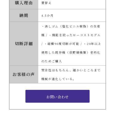
購入理由
買替え
納期
4.5か月
・消しゴム（塩化ビニル樹脂）の生産
機 / ・機能を絞ったローコストモデル
切断詳細
/ ・縦横90度切断が可能 / ・20年以上
使用した既存機（荻野精機製）老朽化
のためご購入
安全性はもちろん、細かいところまで
お客様の声
機械が進化している。