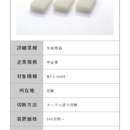
詳細業種
生活用品
企業規模
中企業
対象機種
NC1-0608
所在地
近畿
切断方法
テーブル送り切断
装置価格
500万円～