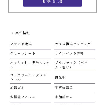
案件情報
アラミド繊維
ガラス繊維プリプレグ
グリーンシート
サインペンの芯材
パッキン材・発泡ウレタ
プラスチック（ポリ
ン
カ・塩ビ）
ロックウール・グラス
偏光板
ウール
加硫ゴム
半導体部品
多機能フィルム
未加硫ゴム