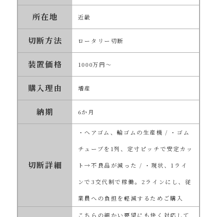
所在地
近畿
切断方法
ロータリー切断
装置価格
1000万円～
購入理由
増産
納期
6か月
・ヘアゴム、輪ゴムの生産機 / ・ゴム
チューブを1列、定寸ピッチで安定カッ
切断詳細
ト→不良品が減った / ・現状、1ライ
ンで3交代制で稼働。2ラインにし、従
業員への負担を軽減するためご購入
こちらの細かい要望にも快く対応して