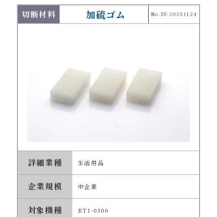
加硫ゴム
切断材料
No.55-20231124
詳細業種
生活用品
企業規模
中企業
対象機種
RT1-0100