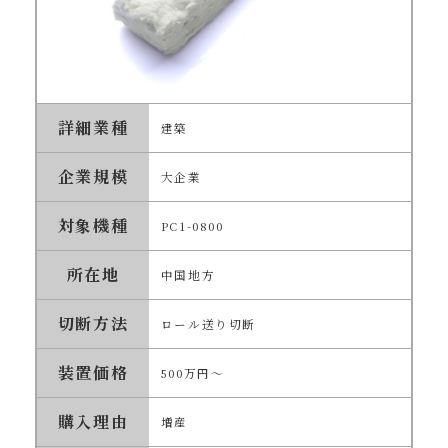
詳細業種
建築
企業規模
大企業
対象機種
PC1-0800
所在地
中国地方
切断方法
ロール送り切断
装置価格
500万円～
購入理由
増産