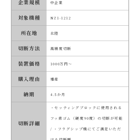
企業規模
中企業
対象機種
NZ1-1212
所在地
北陸
切断方法
高精度切断
装置価格
1000万円～
購入理由
増産
納期
4.5か月
・セッティングブロックに使用される
フッ素ゴム（硬度90度）の切断が可能
切断詳細
/ ・フラグシップ機にてご満足いただ
ける切断面