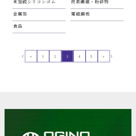
未加硫シリコンゴム
炭素繊維・粉砕物
金属箔
電磁鋼板
食品
«
1
2
3
4
5
»