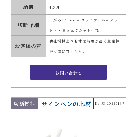
納期
4か月
・厚み170mmのロックウールのカッ
切断詳細
ト / ・真っ直ぐカット可能
他社機械よりも寸法精度が高く生産性
お客様の声
が大幅に向上した。
サインペンの芯材
切断材料
No.53-20220137