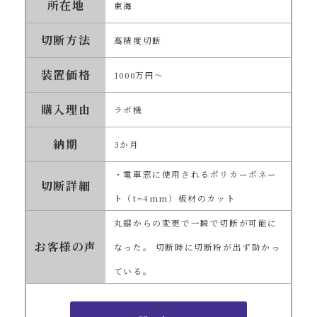
所在地
東海
切断方法
高精度切断
装置価格
1000万円～
購入理由
ラボ機
納期
3か月
・電車窓に使用されるポリカーボネー
切断詳細
ト（t=4mm）板材のカット
丸鋸からの変更で一瞬で切断が可能に
お客様の声
なった。 切断時に切断粉が出ず助かっ
ている。