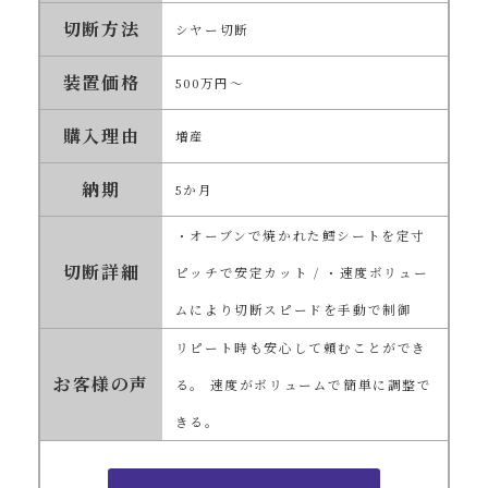
切断方法
シヤー切断
装置価格
500万円～
購入理由
増産
納期
5か月
・オーブンで焼かれた鱈シートを定寸
切断詳細
ピッチで安定カット / ・速度ボリュー
ムにより切断スピードを手動で制御
リピート時も安心して頼むことができ
お客様の声
る。 速度がボリュームで簡単に調整で
きる。