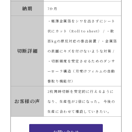
納期
7か月
・極薄金属箔をシワを出さずにシート
状にカット（Roll to sheet） / ・数
百kgの原反対応の巻出装置 / ・金属箔
切断詳細
の表面にキズを付けないような対策 /
・切断精度を安定させるためのダンサ
ーローラ構造（刃受けフィルムの自動
巻取り機能付）
2枚同時切断を安定的に行えるように
お客様の声
なり、生産性が2倍になった。 今後の
生産に合わせて増設していきたい。