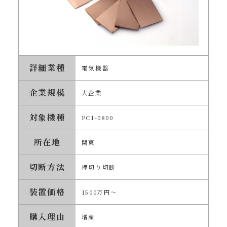
詳細業種
電気機器
企業規模
大企業
対象機種
PC1-0800
所在地
関東
切断方法
押切り切断
装置価格
1500万円～
購入理由
増産