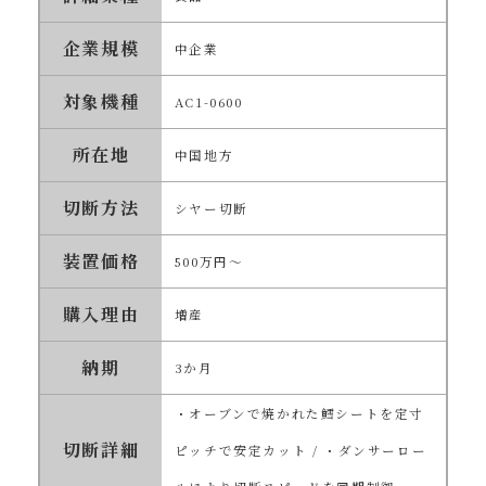
企業規模
中企業
対象機種
AC1-0600
所在地
中国地方
切断方法
シヤー切断
装置価格
500万円～
購入理由
増産
納期
3か月
・オーブンで焼かれた鱈シートを定寸
切断詳細
ピッチで安定カット / ・ダンサーロー